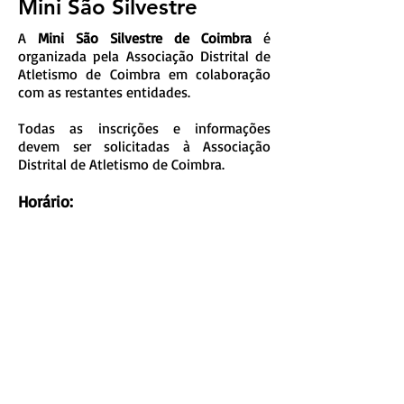
Mini São Silvestre
A
Mini São Silvestre de Coimbra
é
organizada pela Associação Distrital de
Atletismo de Coimbra em colaboração
com as restantes entidades.
Todas as inscrições e informações
devem ser solicitadas à Associação
Distrital de Atletismo de Coimbra.
Horário:
A partir das 15h15.
ADAC:
www.adac.pt
Bengaleiro
A organização disponibiliza um
bengaleiro no
Centro Olímpico de