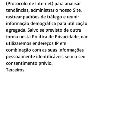
(Protocolo de Internet) para analisar
tendências, administrar o nosso Site,
rastrear padrões de tráfego e reunir
informação demográfica para utilização
agregada. Salvo se previsto de outra
forma nesta Política de Privacidade, não
utilizaremos endereços IP em
combinação com as suas informações
pessoalmente identificáveis sem o seu
consentimento prévio.
Terceiros
A Associação Recreativa Casaense pode
ceder os dados a terceiros para
executarem tarefas em nosso nome,
relacionadas com as finalidades
estabelecidas nesta Política de
Privacidade. Tais terceiros podem
beneficiar do acesso aos seus dados
pessoais necessários para executar as
suas tarefas, mas não podem utilizar